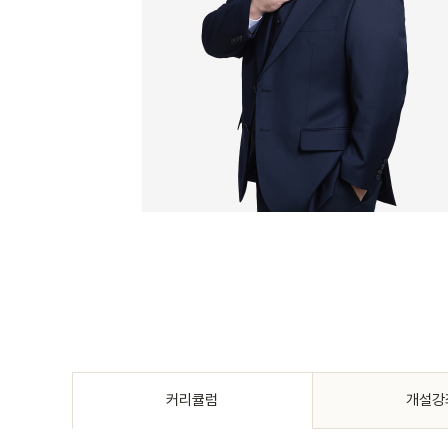
커리큘럼
개설강