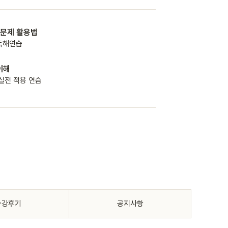
기출문제 활용법
독해연습
어이해
실전 적용 연습
수강후기
공지사항