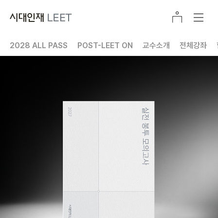
2028 ALL PASS
POST-LEET ON
교수소개
전체강좌
콘텐츠 커리큘럼
전국 모의고사
봉투 모의고사
Contents Pack
추리논증 개념서
익스텐션