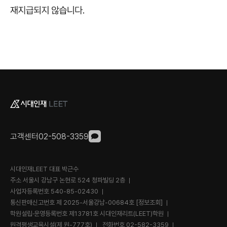
고객센터
02-508-3359
시대인재LEET 대표 박근수
주소 서울시 강남구 논현로 524 청파빌딩 2층
사업자등록번호 540-85-02430
통신판매신고번호 제 2025-서울강남-00684호
[정보조회]
학원설립·운영등록번호 제13781호 시대인재리트(LEET)학원
원격평생교육시설(제 원-777호)
전화번호
02-582-3359