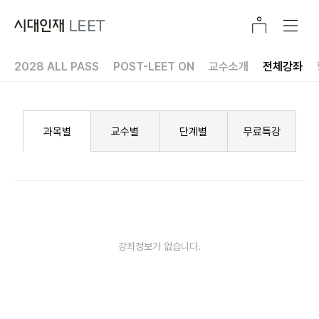
2028 ALL PASS
POST-LEET ON
교수소개
전체강좌
콘텐츠 커리큘럼
전국 모의고사
봉투 모의고사
Contents Pack
추리논증 개념서
익스텐션
과목별
교수별
단계별
무료특강
강좌정보가 없습니다.