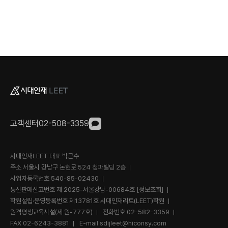
고객센터
02-508-3359
시대인재LEET 대표 박근수
주소 서울시 강남구 논현로 524 청파빌딩 2층
사업자등록번호 540-85-02430
통신판매신고번호 제 2025-서울강남-00684호
[정보조회]
학원설립·운영등록번호 제13781호 시대인재리트(LEET)학원
원격평생교육시설(제 원-777호)
전화번호
02-582-3359
FAX 02-6243-3881
E-mail
sdijleet@hiconsy.com