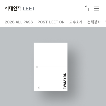
2028 ALL PASS
POST-LEET ON
교수소개
전체강좌
콘텐츠 커리큘럼
전국 모의고사
봉투 모의고사
Contents Pack
추리논증 개념서
익스텐션