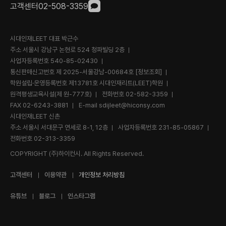
고객센터
02-508-3359
시대인재LEET 대표 박근수
주소 서울시 강남구 논현로 524 청파빌딩 2층
사업자등록번호 540-85-02430
통신판매신고번호 제 2025-서울강남-00684호
[정보조회]
학원설립·운영등록번호 제13781호 시대인재리트(LEET)학원
원격평생교육시설(제 원-777호)
전화번호
02-582-3359
FAX 02-6243-3881
E-mail
sdijleet@hiconsy.com
시대인재LEET 신촌
주소 서울시 서대문구 연세로 8-1, 12층
사업자등록번호 231-85-05867
전화번호
02-313-3359
COPYRIGHT (주)하이컨시. All Rights Reserved.
고객센터
이용약관
개인정보 처리방침
유튜브
블로그
인스타그램