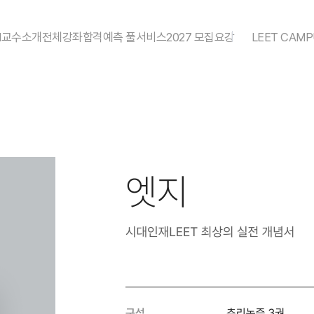
N
교수소개
전체강좌
합격예측 풀서비스
2027 모집요강
LEET CAMP
Pack
추리논증 개념서
익스텐션
엣지
브릿지 모의고사
서바이벌 모의고사
파